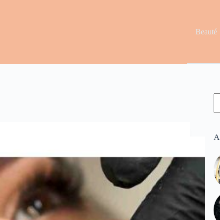
Beauté
R
A