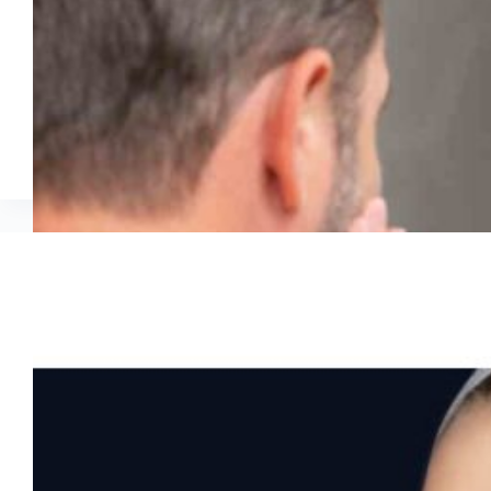
Lifting coréen avec fils : anti-âge sans chirurgie