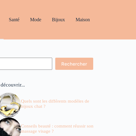
Santé
Mode
Bijoux
Maison
echercher
Rechercher
 découvrir...
Quels sont les différents modèles de
bijoux chat ?
Conseils beauté : comment réussir son
massage visage ?