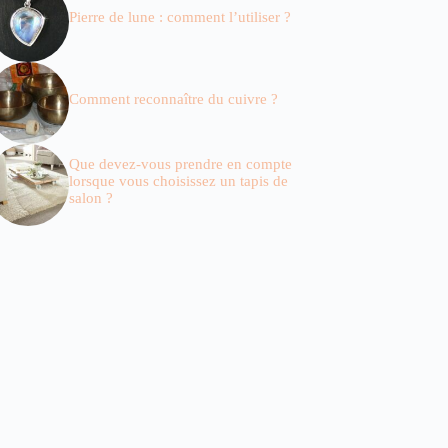
Pierre de lune : comment l’utiliser ?
Comment reconnaître du cuivre ?
Que devez-vous prendre en compte
lorsque vous choisissez un tapis de
salon ?