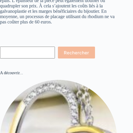
épais. L’épaisseur de la pièce peut également doubler ou
quadrupler son prix. À cela s’ajoutent les coûts liés à la
galvanoplastie et les marges bénéficiaires du bijoutier. En
moyenne, un processus de placage utilisant du rhodium ne va
pas coûter plus de 60 euros.
Rechercher
Rechercher
A découvrir...