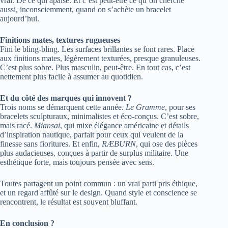
vrai. De ce qui apaise. Et c’est peut-être ce qu’on cherche
aussi, inconsciemment, quand on s’achète un bracelet
aujourd’hui.
Finitions mates, textures rugueuses
Fini le bling-bling. Les surfaces brillantes se font rares. Place
aux finitions mates, légèrement texturées, presque granuleuses.
C’est plus sobre. Plus masculin, peut-être. En tout cas, c’est
nettement plus facile à assumer au quotidien.
Et du côté des marques qui innovent ?
Trois noms se démarquent cette année.
Le Gramme
, pour ses
bracelets sculpturaux, minimalistes et éco-conçus. C’est sobre,
mais racé.
Miansai
, qui mixe élégance américaine et détails
d’inspiration nautique, parfait pour ceux qui veulent de la
finesse sans fioritures. Et enfin,
RÆBURN
, qui ose des pièces
plus audacieuses, conçues à partir de surplus militaire. Une
esthétique forte, mais toujours pensée avec sens.
Toutes partagent un point commun : un vrai parti pris éthique,
et un regard affûté sur le design. Quand style et conscience se
rencontrent, le résultat est souvent bluffant.
En conclusion ?