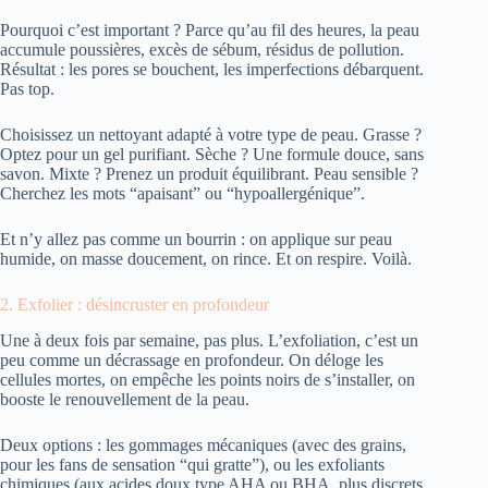
Pourquoi c’est important ? Parce qu’au fil des heures, la peau
accumule poussières, excès de sébum, résidus de pollution.
Résultat : les pores se bouchent, les imperfections débarquent.
Pas top.
Choisissez un nettoyant adapté à votre type de peau. Grasse ?
Optez pour un gel purifiant. Sèche ? Une formule douce, sans
savon. Mixte ? Prenez un produit équilibrant. Peau sensible ?
Cherchez les mots “apaisant” ou “hypoallergénique”.
Et n’y allez pas comme un bourrin : on applique sur peau
humide, on masse doucement, on rince. Et on respire. Voilà.
2. Exfolier : désincruster en profondeur
Une à deux fois par semaine, pas plus. L’exfoliation, c’est un
peu comme un décrassage en profondeur. On déloge les
cellules mortes, on empêche les points noirs de s’installer, on
booste le renouvellement de la peau.
Deux options : les gommages mécaniques (avec des grains,
pour les fans de sensation “qui gratte”), ou les exfoliants
chimiques (aux acides doux type AHA ou BHA, plus discrets