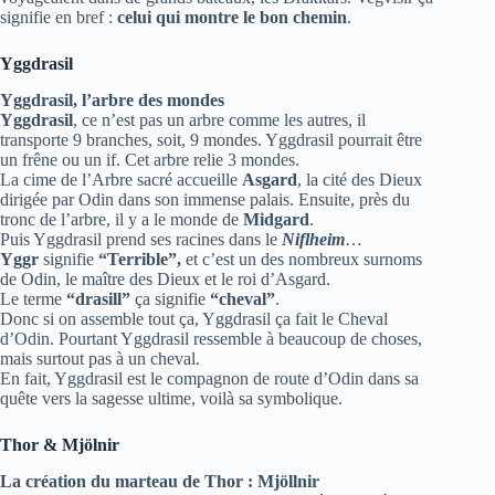
signifie en bref :
celui qui montre le bon chemin
.
Yggdrasil
Yggdrasil, l’arbre des mondes
Yggdrasil
, ce n’est pas un arbre comme les autres, il
transporte 9 branches, soit, 9 mondes. Yggdrasil pourrait être
un frêne ou un if. Cet arbre relie 3 mondes.
La cime de l’Arbre sacré accueille
Asgard
, la cité des Dieux
dirigée par Odin dans son immense palais. Ensuite, près du
tronc de l’arbre, il y a le monde de
Midgard
.
Puis Yggdrasil prend ses racines dans le
Niflheim
…
Yggr
signifie
“Terrible”,
et c’est un des nombreux surnoms
de Odin, le maître des Dieux et le roi d’Asgard.
Le terme
“drasill”
ça signifie
“cheval”
.
Donc si on assemble tout ça, Yggdrasil ça fait le Cheval
d’Odin. Pourtant Yggdrasil ressemble à beaucoup de choses,
mais surtout pas à un cheval.
En fait, Yggdrasil est le compagnon de route d’Odin dans sa
quête vers la sagesse ultime, voilà sa symbolique.
Thor & Mjölnir
La création du marteau de Thor : Mjöllnir