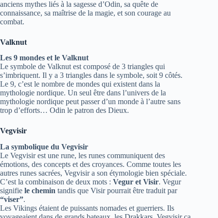
anciens mythes liés à la sagesse d’Odin, sa quête de
connaissance, sa maîtrise de la magie, et son courage au
combat.
Valknut
Les 9 mondes et le Valknut
Le symbole de Valknut est composé de 3 triangles qui
s’imbriquent. Il y a 3 triangles dans le symbole, soit 9 côtés.
Le 9, c’est le nombre de mondes qui existent dans la
mythologie nordique. Un seul être dans l’univers de la
mythologie nordique peut passer d’un monde à l’autre sans
trop d’efforts… Odin le patron des Dieux.
Vegvisir
La symbolique du Vegvisir
Le Vegvisir est une rune, les runes communiquent des
émotions, des concepts et des croyances. Comme toutes les
autres runes sacrées, Vegvisir a son étymologie bien spéciale.
C’est la combinaison de deux mots :
Vegur et Visir
. Vegur
signifie
le chemin
tandis que Visir pourrait être traduit par
“viser”
.
Les Vikings étaient de puissants nomades et guerriers. Ils
voyageaient dans de grands bateaux, les Drakkars. Vegvisir ça