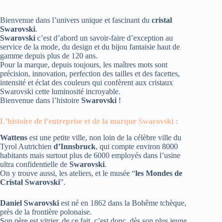
Bienvenue dans l’univers unique et fascinant du
cristal
Swarovski
.
Swarovski
c’est d’abord un savoir-faire d’exception au
service de la mode, du design et du bijou fantaisie haut de
gamme depuis plus de 120 ans.
Pour la marque, depuis toujours, les maîtres mots sont
précision, innovation, perfection des tailles et des facettes,
intensité et éclat des couleurs qui confèrent aux cristaux
Swarovski cette luminosité incroyable.
Bienvenue dans l’histoire
Swarovski
!
L’histoire de l’entreprise et de la marque Swarovski :
Wattens
est une petite ville, non loin de la célèbre ville du
Tyrol Autrichien
d’Innsbruck
, qui compte environ 8000
habitants mais surtout plus de 6000 employés dans l’usine
ultra confidentielle de
Swarovski
.
On y trouve aussi, les ateliers, et le musée “
les Mondes de
Cristal Swarovski
”.
Daniel Swarovski
est né en 1862 dans la Bohême tchèque,
près de la frontière polonaise.
Son père est vitrier, de ce fait, c’est donc, dès son plus jeune